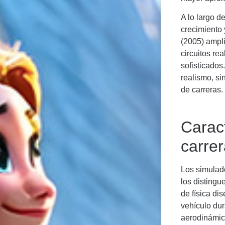
A lo largo d
crecimiento
(2005) ampl
circuitos re
sofisticados
realismo, si
de carreras.
Caract
carre
Los simulad
los distingu
de física di
vehículo dur
aerodinámica