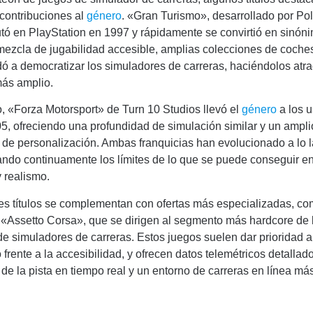
contribuciones al
género
. «Gran Turismo», desarrollado por P
utó en PlayStation en 1997 y rápidamente se convirtió en sinón
mezcla de jugabilidad accesible, amplias colecciones de coches
dó a democratizar los simuladores de carreras, haciéndolos atra
más amplio.
o, «Forza Motorsport» de Turn 10 Studios llevó el
género
a los u
5, ofreciendo una profundidad de simulación similar y un ampl
de personalización. Ambas franquicias han evolucionado a lo l
ando continuamente los límites de lo que se puede conseguir e
y realismo.
es títulos se complementan con ofertas más especializadas, c
 «Assetto Corsa», que se dirigen al segmento más hardcore de 
 simuladores de carreras. Estos juegos suelen dar prioridad a 
o frente a la accesibilidad, y ofrecen datos telemétricos detallad
de la pista en tiempo real y un entorno de carreras en línea má