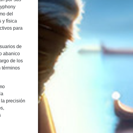
olyphony
imo del
 y física
ctivos para
suarios de
io abanico
argo de los
n términos
omo
la
la precisión
os,
s