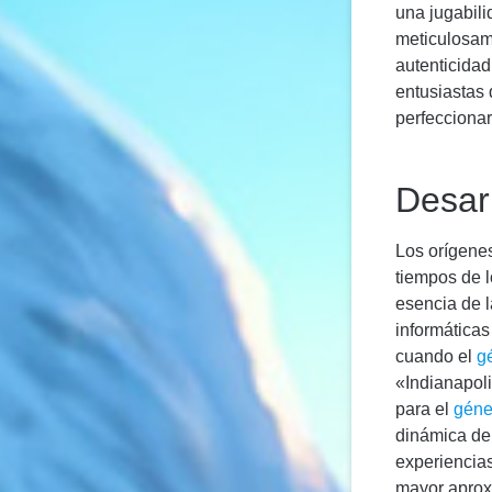
una jugabili
meticulosame
autenticidad
entusiastas 
perfeccionar
Desarr
Los orígene
tiempos de l
esencia de l
informáticas
cuando el
g
«Indianapol
para el
géne
dinámica de 
experiencias
mayor aprox