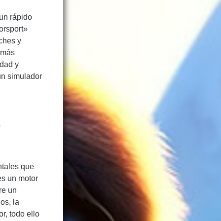
un rápido
orsport»
ches y
z más
idad y
un simulador
e
ntales que
es un motor
re un
os, la
r, todo ello