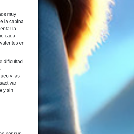
rnos muy
de la cabina
entar la
ue cada
ivalentes en
 dificultad
s
queo y las
sactivar
e y sin
an por sus