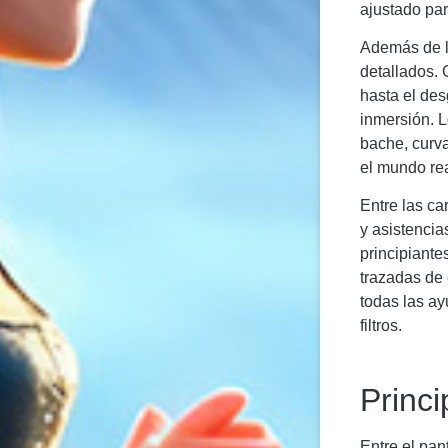
ajustado par
Además de la
detallados. 
hasta el de
inmersión. 
bache, curva
el mundo rea
Entre las ca
y asistencia
principiante
trazadas de
todas las ay
filtros.
Princi
Entre el pan