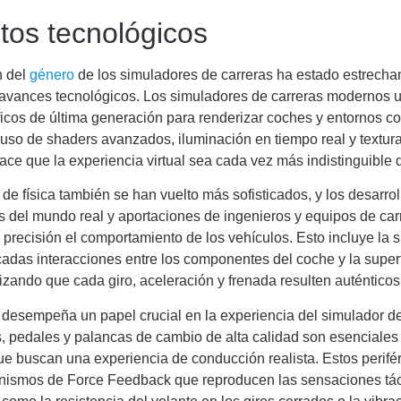
tos tecnológicos
n del
género
de los simuladores de carreras ha estado estrech
 avances tecnológicos. Los simuladores de carreras modernos ut
icos de última generación para renderizar coches y entornos c
l uso de shaders avanzados, iluminación en tiempo real y textura
ace que la experiencia virtual sea cada vez más indistinguible d
de física también se han vuelto más sofisticados, y los desarro
os del mundo real y aportaciones de ingenieros y equipos de car
precisión el comportamiento de los vehículos. Esto incluye la 
ncadas interacciones entre los componentes del coche y la superf
tizando que cada giro, aceleración y frenada resulten auténticos
desempeña un papel crucial en la experiencia del simulador de
, pedales y palancas de cambio de alta calidad son esenciales
e buscan una experiencia de conducción realista. Estos perifé
anismos de Force Feedback que reproducen las sensaciones táct