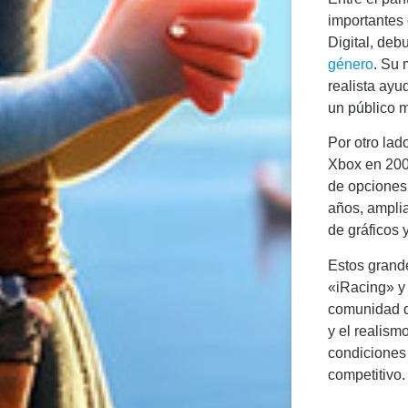
importantes 
Digital, deb
género
. Su 
realista ayu
un público 
Por otro lad
Xbox en 200
de opciones 
años, ampli
de gráficos 
Estos grand
«iRacing» y
comunidad de
y el realism
condiciones 
competitivo.