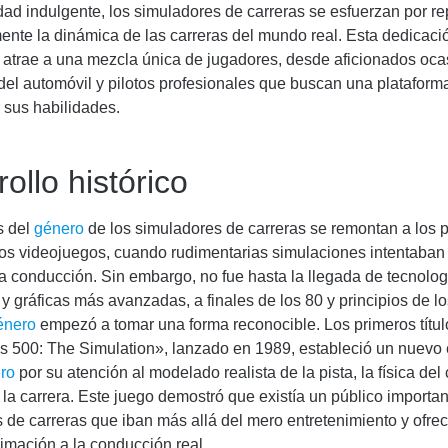
dad indulgente, los simuladores de carreras se esfuerzan por re
nte la dinámica de las carreras del mundo real. Esta dedicació
 atrae a una mezcla única de jugadores, desde aficionados oca
del automóvil y pilotos profesionales que buscan una plataforma
 sus habilidades.
ollo histórico
s del
género
de los simuladores de carreras se remontan a los 
os videojuegos, cuando rudimentarias simulaciones intentaban 
a conducción. Sin embargo, no fue hasta la llegada de tecnolog
 y gráficas más avanzadas, a finales de los 80 y principios de lo
énero
empezó a tomar una forma reconocible. Los primeros títu
is 500: The Simulation», lanzado en 1989, estableció un nuevo
ro
por su atención al modelado realista de la pista, la física del
la carrera. Este juego demostró que existía un público importan
 de carreras que iban más allá del mero entretenimiento y ofre
imación a la conducción real.