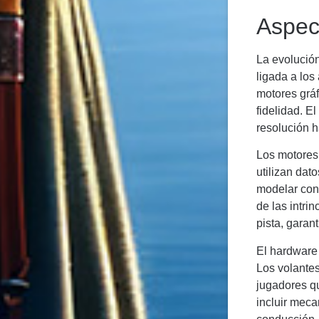
Aspec
La evolució
ligada a los
motores gráf
fidelidad. E
resolución h
Los motores 
utilizan dat
modelar con 
de las intri
pista, garan
El hardware 
Los volantes
jugadores qu
incluir mec