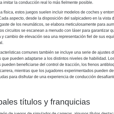
a imitar la conducción real lo más fielmente posible.
 física, estos juegos suelen incluir modelos de coches y ento
Cada aspecto, desde la disposición del salpicadero en la vista 
sgaste de los neumáticos, se elabora meticulosamente para aum
Los circuitos se escanean a menudo con láser para garantizar q
 y cambio de elevación sea una representación fiel de sus equ
l.
racterísticas comunes también se incluye una serie de ajustes de
s que pueden adaptarse a los distintos niveles de habilidad. Lo
s pueden beneficiarse del control de tracción, los frenos antiblo
 carrera, mientras que los jugadores experimentados pueden de
udas para disfrutar de una experiencia de conducción desafiant
pales títulos y franquicias
teón de juegos de simulador de carreras, algunos títulos destac