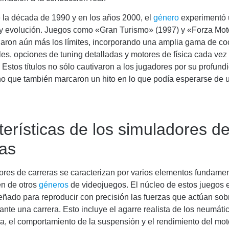
e la década de 1990 y en los años 2000, el
género
experimentó 
 y evolución. Juegos como «Gran Turismo» (1997) y «Forza Mot
iaron aún más los límites, incorporando una amplia gama de co
ales, opciones de tuning detalladas y motores de física cada ve
. Estos títulos no sólo cautivaron a los jugadores por su profund
no que también marcaron un hito en lo que podía esperarse de 
erísticas de los simuladores d
ras
ores de carreras se caracterizan por varios elementos fundame
en de otros
géneros
de videojuegos. El núcleo de estos juegos 
señado para reproducir con precisión las fuerzas que actúan sob
ante una carrera. Esto incluye el agarre realista de los neumátic
, el comportamiento de la suspensión y el rendimiento del moto