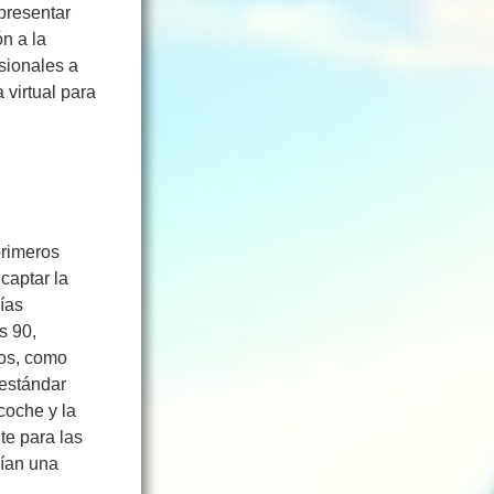
presentar
n a la
sionales a
 virtual para
primeros
captar la
ías
s 90,
los, como
 estándar
 coche y la
te para las
cían una