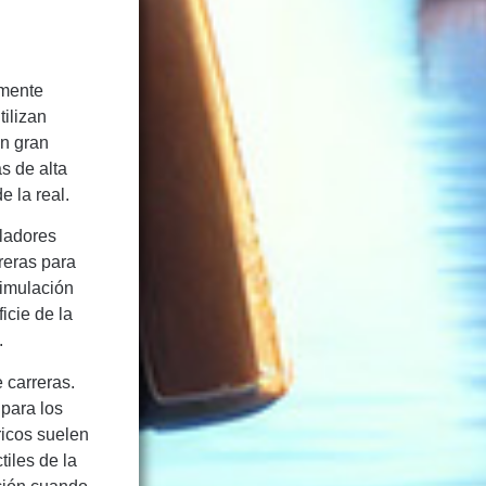
amente
ilizan
on gran
s de alta
e la real.
lladores
reras para
simulación
icie de la
.
 carreras.
 para los
ricos suelen
iles de la