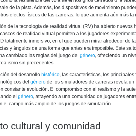
como la resistencia del volante en los giros cerrados o la vibr
sale de la pista. Además, los dispositivos de movimiento puede
otros efectos físicos de las carreras, lo que aumenta aún más la
ión de la tecnología de realidad virtual (RV) ha abierto nuevos 
 cascos de realidad virtual permiten a los jugadores experimenta
D totalmente inmersivo, en el que pueden mirar alrededor de la
cias y ángulos de una forma que antes era imposible. Este salt
ha cambiado las reglas del juego del
género
, ofreciendo un niv
realismo sin precedentes.
ción del desarrollo
histórico
, las características, los principales 
cnológicos del
género
de los simuladores de carreras revela u
n constante evolución. El compromiso con el realismo y la aute
sando el
género
, atrayendo a una comunidad de jugadores ent
en el campo más amplio de los juegos de simulación.
to cultural y comunidad