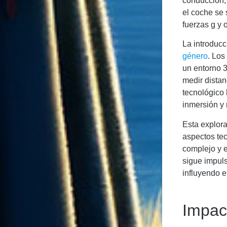
conducción, 
el coche se 
fuerzas g y 
La introducc
género
. Los
un entorno 3
medir distan
tecnológico 
inmersión y 
Esta explora
aspectos te
complejo y e
sigue impul
influyendo 
Impac