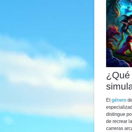
¿Qué 
simul
El
género
de
especializa
distingue po
de recrear l
carreras arc