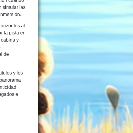
ación cuando
n simular las
 inmersión.
horizontes al
r la pista en
 cabina y
o
el de
títulos y los
n panorama
nticidad
regados e