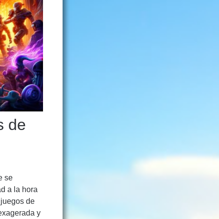
s de
e se
d a la hora
s juegos de
 exagerada y