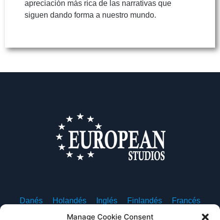
apreciación más rica de las narrativas que
siguen dando forma a nuestro mundo.
Danés
Holandés
Inglés
Finlandés
Francés
Alemán
Islandés
Italiano
Noruego
Polaco
Manage Cookie Consent