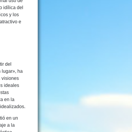
 mal uso de
 idílica del
icos y los
atractivo e
ir del
 lugar», ha
s visiones
es ideales
estas
va en la
 idealizados.
rtió en un
aje a la