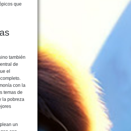
tópicos que
las
 sino también
entral de
ue el
 completo.
monía con la
os temas de
y la pobreza
ejores
mplean un