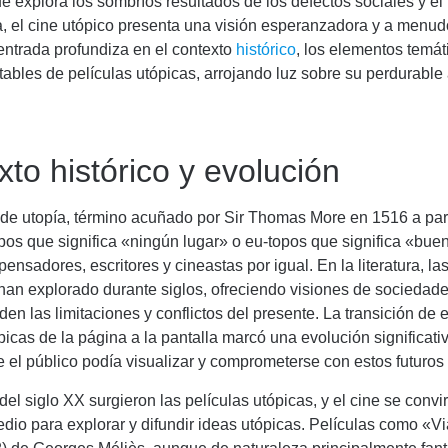
ue explora los sombríos resultados de los defectos sociales y el
a, el cine utópico presenta una visión esperanzadora y a menudo
 entrada profundiza en el contexto
histórico
, los elementos temát
ables de películas utópicas, arrojando luz sobre su perdurable 
to histórico y evolución
de utopía, término acuñado por Sir Thomas More en 1516 a part
pos que significa «ningún lugar» o eu-topos que significa «buen
pensadores, escritores y cineastas por igual. En la literatura, la
han explorado durante siglos, ofreciendo visiones de sociedad
den las limitaciones y conflictos del presente. La transición de 
picas de la página a la pantalla marcó una evolución significati
 el público podía visualizar y comprometerse con estos futuros
 del siglo XX surgieron las películas utópicas, y el cine se convi
io para explorar y difundir ideas utópicas. Películas como «Vi