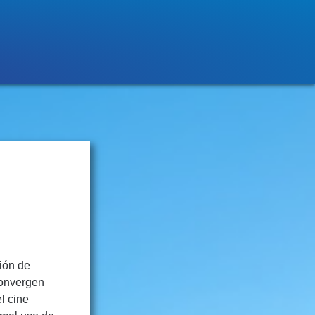
sión de
convergen
l cine