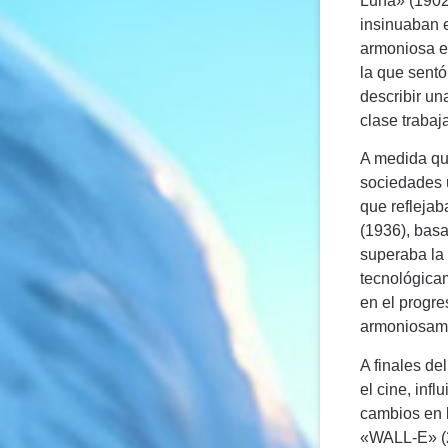
Luna» (1902
insinuaban e
armoniosa e
la que sentó
describir u
clase trabaj
A medida que
sociedades u
que reflejab
(1936), basa
superaba la 
tecnológicam
en el progre
armoniosam
A finales de
el cine, inf
cambios en l
«WALL-E» (20