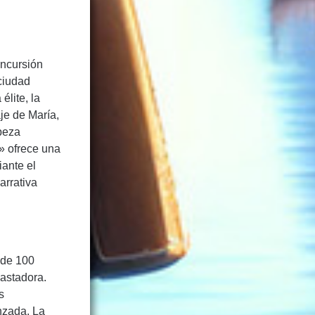
incursión
 ciudad
élite, la
je de María,
beza
s» ofrece una
ante el
arrativa
 de 100
vastadora.
s
nzada. La