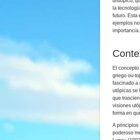
distópico, q
la tecnologí
futuro. Esta
ejemplos not
importancia.
Contex
El concepto 
griego ou-to
fascinado a 
utópicas se 
que trascien
visiones utó
forma en que
A principios
poderoso med