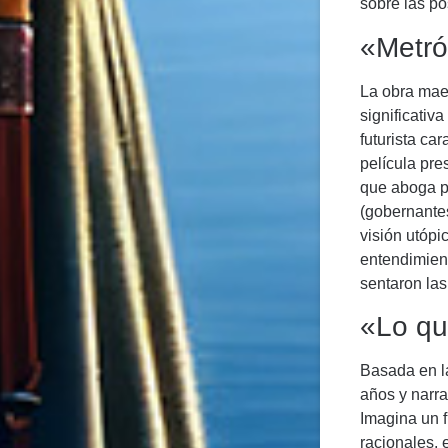
sobre las po
«Metró
La obra maes
significativ
futurista car
película pre
que aboga p
(gobernantes
visión utóp
entendimient
sentaron las
«Lo qu
Basada en la
años y narra
Imagina un f
racionales,