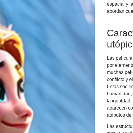
espacial y l
abordan cue
Caract
utópi
Las película
por elemento
muchas pelíc
conflicto y 
Estas socie
humanidad, g
la igualdad 
aparecen co
atributos de
Las estructu