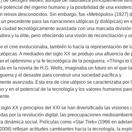
) de Georges Méliès, aunque de naturaleza principalmente fant
l potencial del ingenio humano y la posibilidad de una existenc
n reinos desconocidos. Sin embargo, fue «Metrópolis» (1927) d
 un precedente para las narraciones utópicas (y distópicas) en el
na ciudad tecnológicamente avanzada con una marcada división 
adora y la élite, pero ofreciendo una visión de reconciliación y u
 el cine evolucionaba, también lo hacía la representación de l
tópicas. A mediados del siglo XX se produjo una afluencia de 
an el optimismo y la fe tecnológica de la posguerra. «Things t
da en la novela de H.G. Wells, imaginaba un futuro en el que 
guerra y el desastre para construir una sociedad pacífica y
ente avanzada. Esta era de cine utópico se caracterizaba por 
so y en el potencial de la tecnología y los valores humanos par
ente.
l siglo XX y principios del XXI se han diversificado las visiones
luidas por la revolución digital, las preocupaciones medioambient
a dinámica social. Películas como «Star Trek» (1966 en adelan
08) reflejan actitudes cambiantes hacia la tecnología, la expl