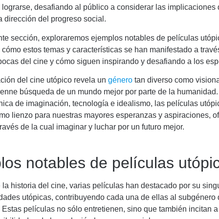
lograrse, desafiando al público a considerar las implicaciones
a dirección del progreso social.
nte sección, exploraremos ejemplos notables de películas utópi
cómo estos temas y características se han manifestado a travé
pocas del cine y cómo siguen inspirando y desafiando a los es
ción del cine utópico revela un
género
tan diverso como visiona
perenne búsqueda de un mundo mejor por parte de la humanidad. 
ica de imaginación, tecnología e idealismo, las películas utóp
omo lienzo para nuestras mayores esperanzas y aspiraciones, o
través de la cual imaginar y luchar por un futuro mejor.
los notables de películas utópi
e la historia del cine, varias películas han destacado por su singu
edades utópicas, contribuyendo cada una de ellas al subgénero
a. Estas películas no sólo entretienen, sino que también incitan a 