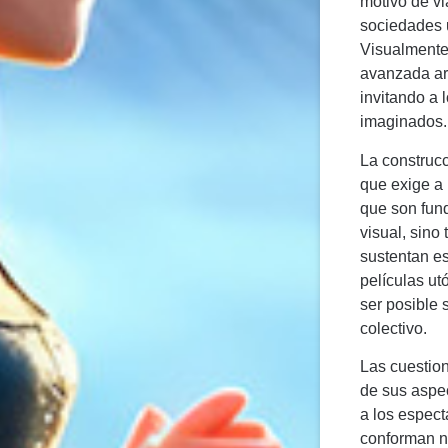
motivo de vi
sociedades u
Visualmente,
avanzada arq
invitando a 
imaginados.
La construc
que exige a 
que son fund
visual, sino
sustentan es
películas ut
ser posible 
colectivo.
Las cuestion
de sus aspec
a los espect
conforman nu