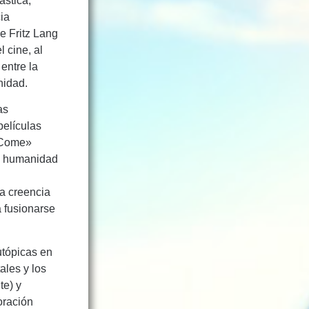
ástica,
ia
e Fritz Lang
 cine, al
entre la
nidad.
as
películas
o Come»
la humanidad
la creencia
a fusionarse
 utópicas en
ales y los
te) y
oración