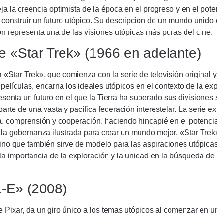
leja la creencia optimista de la época en el progreso y en el pote
 construir un futuro utópico. Su descripción de un mundo unido 
ón representa una de las visiones utópicas más puras del cine.
ie «Star Trek» (1966 en adelante)
a «Star Trek», que comienza con la serie de televisión original 
 películas, encarna los ideales utópicos en el contexto de la ex
esenta un futuro en el que la Tierra ha superado sus divisiones 
parte de una vasta y pacífica federación interestelar. La serie e
a, comprensión y cooperación, haciendo hincapié en el potencia
 la gobernanza ilustrada para crear un mundo mejor. «Star Trek
sino que también sirve de modelo para las aspiraciones utópicas
a importancia de la exploración y la unidad en la búsqueda de 
-E» (2008)
Pixar, da un giro único a los temas utópicos al comenzar en u