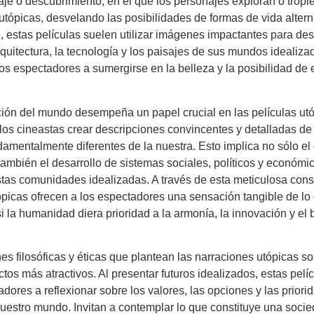
aje o descubrimiento, en el que los personajes exploran o trop
tópicas, desvelando las posibilidades de formas de vida altern
 estas películas suelen utilizar imágenes impactantes para desc
uitectura, la tecnología y los paisajes de sus mundos idealiza
los espectadores a sumergirse en la belleza y la posibilidad de 
ción del mundo desempeña un papel crucial en las películas utó
los cineastas crear descripciones convincentes y detalladas d
amentalmente diferentes de la nuestra. Esto implica no sólo el
 también el desarrollo de sistemas sociales, políticos y económi
tas comunidades idealizadas. A través de esta meticulosa const
ópicas ofrecen a los espectadores una sensación tangible de lo
si la humanidad diera prioridad a la armonía, la innovación y el 
es filosóficas y éticas que plantean las narraciones utópicas s
tos más atractivos. Al presentar futuros idealizados, estas pelíc
adores a reflexionar sobre los valores, las opciones y las prior
estro mundo. Invitan a contemplar lo que constituye una socie