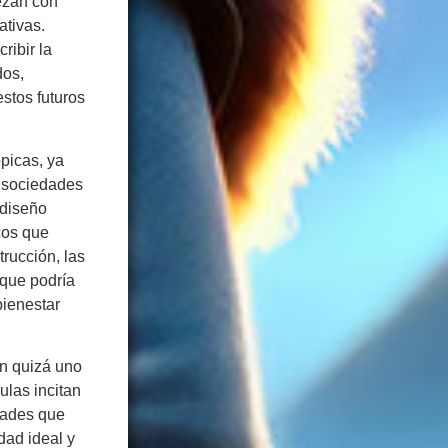
iezan con
ativas.
ribir la
dos,
estos futuros
picas, ya
e sociedades
 diseño
cos que
rucción, las
 que podría
bienestar
on quizá uno
ulas incitan
idades que
dad ideal y