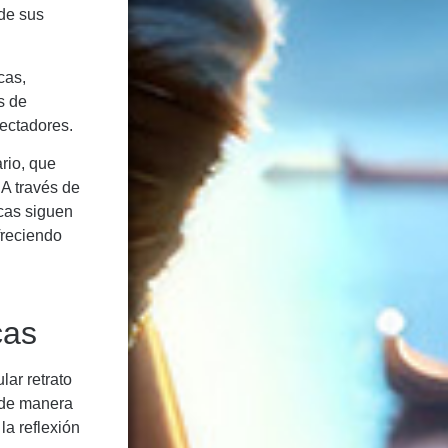
 de sus
cas,
s de
pectadores.
rio, que
A través de
icas siguen
freciendo
cas
lar retrato
 de manera
la reflexión