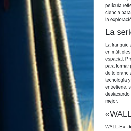
película ref
ciencia para
la exploraci
La ser
La franquici
en múltiples
espacial. Pr
para formar 
de toleranci
tecnología y
entretiene, 
destacando l
mejor.
«WALL
WALL-E», de 