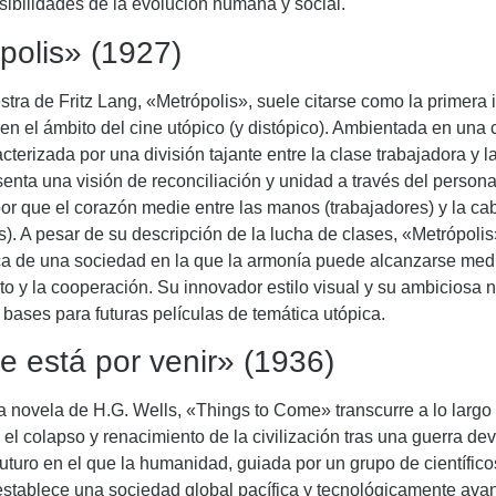
sibilidades de la evolución humana y social.
polis» (1927)
tra de Fritz Lang, «Metrópolis», suele citarse como la primera 
a en el ámbito del cine utópico (y distópico). Ambientada en una
acterizada por una división tajante entre la clase trabajadora y la 
senta una visión de reconciliación y unidad a través del persona
or que el corazón medie entre las manos (trabajadores) y la ca
). A pesar de su descripción de la lucha de clases, «Metrópoli
ica de una sociedad en la que la armonía puede alcanzarse medi
o y la cooperación. Su innovador estilo visual y su ambiciosa n
 bases para futuras películas de temática utópica.
e está por venir» (1936)
 novela de H.G. Wells, «Things to Come» transcurre a lo largo
 el colapso y renacimiento de la civilización tras una guerra de
uturo en el que la humanidad, guiada por un grupo de científico
 establece una sociedad global pacífica y tecnológicamente ava