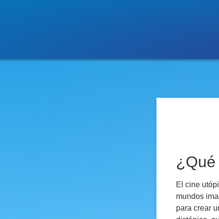
¿Qué 
El cine utóp
mundos imag
para crear u