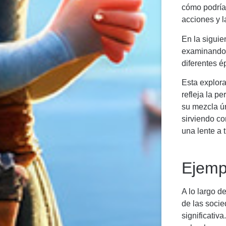
cómo podría 
acciones y l
En la siguie
examinando 
diferentes é
Esta explora
refleja la 
su mezcla ún
sirviendo c
una lente a 
Ejemp
A lo largo d
de las soci
significativ