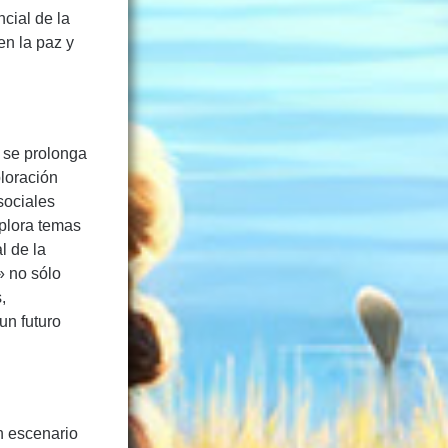
ncial de la
en la paz y
y se prolonga
ploración
sociales
xplora temas
l de la
» no sólo
,
un futuro
n escenario