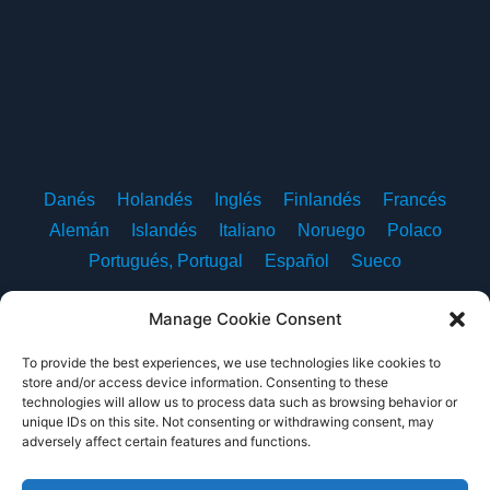
Danés
Holandés
Inglés
Finlandés
Francés
Alemán
Islandés
Italiano
Noruego
Polaco
Portugués, Portugal
Español
Sueco
Manage Cookie Consent
To provide the best experiences, we use technologies like cookies to
Sobre nosotros
Contacte con nosotros
store and/or access device information. Consenting to these
technologies will allow us to process data such as browsing behavior or
Política de privacidad
Condiciones de uso
unique IDs on this site. Not consenting or withdrawing consent, may
adversely affect certain features and functions.