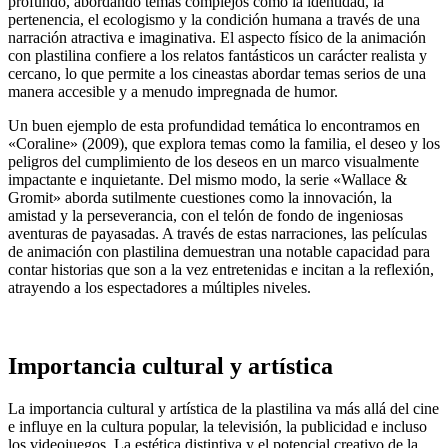
profundo, abordando temas complejos como la identidad, la
pertenencia, el ecologismo y la condición humana a través de una
narración atractiva e imaginativa. El aspecto físico de la animación
con plastilina confiere a los relatos fantásticos un carácter realista y
cercano, lo que permite a los cineastas abordar temas serios de una
manera accesible y a menudo impregnada de humor.
Un buen ejemplo de esta profundidad temática lo encontramos en
«Coraline» (2009), que explora temas como la familia, el deseo y los
peligros del cumplimiento de los deseos en un marco visualmente
impactante e inquietante. Del mismo modo, la serie «Wallace &
Gromit» aborda sutilmente cuestiones como la innovación, la
amistad y la perseverancia, con el telón de fondo de ingeniosas
aventuras de payasadas. A través de estas narraciones, las películas
de animación con plastilina demuestran una notable capacidad para
contar historias que son a la vez entretenidas e incitan a la reflexión,
atrayendo a los espectadores a múltiples niveles.
Importancia cultural y artística
La importancia cultural y artística de la plastilina va más allá del cine
e influye en la cultura popular, la televisión, la publicidad e incluso
los videojuegos. La estética distintiva y el potencial creativo de la