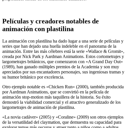
Películas y creadores notables de
animación con plastilina
La animación con plastilina ha dado lugar a una serie de películas y
series que han dejado una huella indeleble en el panorama de la
animación. Entre las más célebres está la serie «Wallace & Gromit»,
creada por Nick Park y Aardman Animations. Estos cortometrajes y
largometrajes británicos, que comenzaron con «A Grand Day Out»
(1989), han ganado múltiples premios de la Academia y son muy
apreciados por sus encantadores personajes, sus ingeniosas tramas y
su humor británico por excelencia.
Otro ejemplo notable es «Chicken Run» (2000), también producida
por Aardman Animations, que se convirtió en la película de
animación stop-motion más taquillera de la historia. Su éxito
demostró la viabilidad comercial y el atractivo generalizado de los
largometrajes de animación de plastilina.
«La novia cadáver» (2005) y «Coraline» (2009) son otros ejemplos
de la versatilidad del claymation, que demuestra su capacidad para
explorar temas más oscuros y atraer tanto a niños como a adultos.