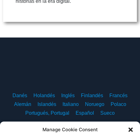
historias en la era digital.
Danés
Holandés
Inglés
Finlandés
Francés
Alemán
Islandés
Italiano
Noruego
Polaco
Portugués, Portugal
Español
Sueco
Manage Cookie Consent