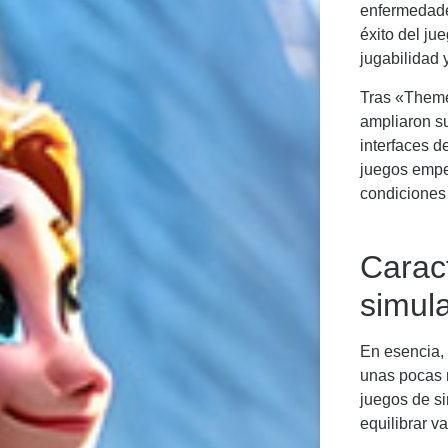
enfermedades
éxito del ju
jugabilidad 
Tras «Theme 
ampliaron su
interfaces d
juegos empe
condiciones 
Caract
simula
En esencia, 
unas pocas m
juegos de si
equilibrar v