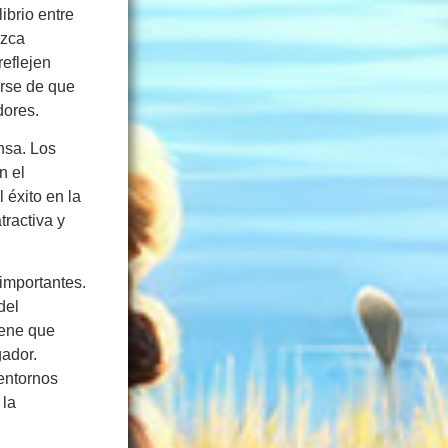
ibrio entre
ezca
reflejen
arse de que
dores.
nsa. Los
n el
 éxito en la
tractiva y
importantes.
del
iene que
gador.
 entornos
 la