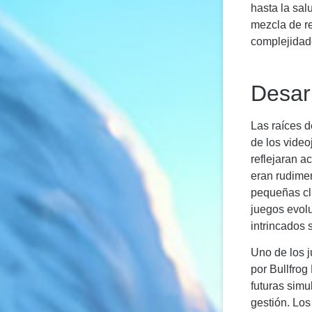
hasta la sal
mezcla de re
complejidade
Desarr
Las raíces d
de los video
reflejaran a
eran rudimen
pequeñas clí
juegos evolu
intrincados 
Uno de los 
por Bullfrog
futuras simu
gestión. Los