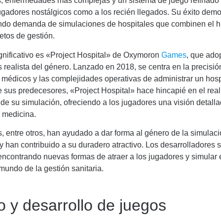
s, enfermedades más complejas y un sistema de juego refinado 
jugadores nostálgicos como a los recién llegados. Su éxito dem
ndo demanda de simulaciones de hospitales que combinen el 
retos de gestión.
significativo es «Project Hospital» de Oxymoron
Games
, que ado
realista del género. Lanzado en 2018, se centra en la precisió
 médicos y las complejidades operativas de administrar un hospi
e sus predecesores, «Project Hospital» hace hincapié en el real
de su simulación, ofreciendo a los jugadores una visión detalla
 medicina.
, entre otros, han ayudado a dar forma al género de la simulac
 y han contribuido a su duradero atractivo. Los desarrolladores 
ncontrando nuevas formas de atraer a los jugadores y simular 
 mundo de la gestión sanitaria.
o y desarrollo de juegos