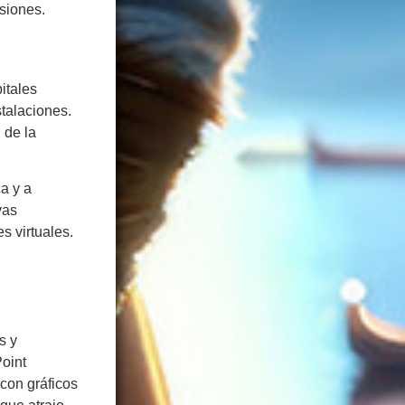
siones.
itales
stalaciones.
 de la
a y a
vas
s virtuales.
s y
oint
con gráficos