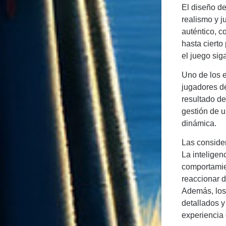
El diseño de
realismo y 
auténtico, c
hasta ciert
el juego sig
Uno de los e
jugadores de
resultado de
gestión de u
dinámica.
Las consider
La inteligen
comportamien
reaccionar d
Además, los 
detallados y
experiencia 