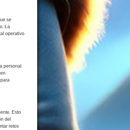
que se
o. La
al operativo
ta personal
ben
 para
iente. Esto
ón del
ntar retos