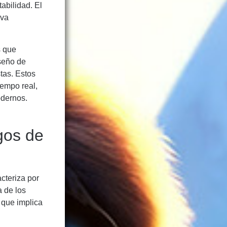
abilidad. El
iva
s que
iseño de
tas. Estos
empo real,
odernos.
egos de
cteriza por
a de los
 que implica