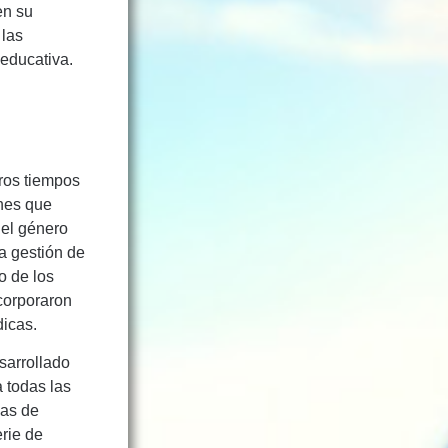
en su
 las
 educativa.
eros tiempos
ones que
del género
la gestión de
o de los
corporaron
dicas.
sarrollado
 todas las
eas de
erie de