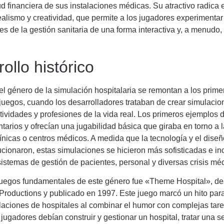
ud financiera de sus instalaciones médicas. Su atractivo radica 
alismo y creatividad, que permite a los jugadores experimentar
s de la gestión sanitaria de una forma interactiva y, a menudo,
ollo histórico
el género de la simulación hospitalaria se remontan a los prim
juegos, cuando los desarrolladores trataban de crear simulaci
ctividades y profesiones de la vida real. Los primeros ejemplos 
tarios y ofrecían una jugabilidad básica que giraba en torno a 
nicas o centros médicos. A medida que la tecnología y el diseñ
cionaron, estas simulaciones se hicieron más sofisticadas e in
sistemas de gestión de pacientes, personal y diversas crisis mé
juegos fundamentales de este género fue «Theme Hospital», de
 Productions y publicado en 1997. Este juego marcó un hito para
laciones de hospitales al combinar el humor con complejas tar
 jugadores debían construir y gestionar un hospital, tratar una s