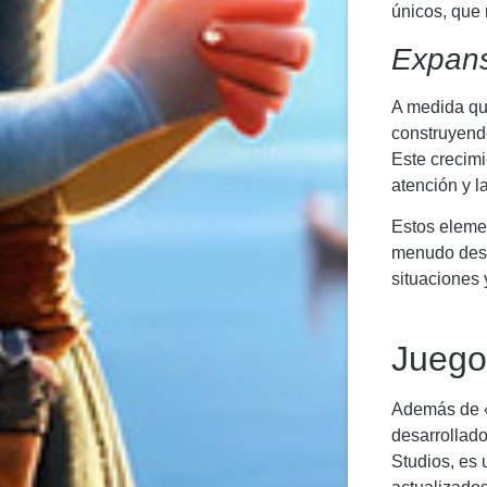
únicos, que 
Expans
A medida que
construyendo
Este crecimi
atención y la
Estos eleme
menudo desa
situaciones 
Juego
Además de «
desarrollad
Studios, es