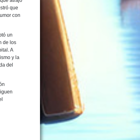
que atrajo
ostró que
humor con
ptó un
n de los
tal. A
ismo y la
da del
ión
siguen
el