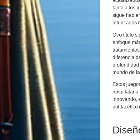
actualizado
tanto a los 
sigue habie
intrincados 
Otro título 
enfoque más 
tratamientos
diferencia d
profundidad 
mundo de la
Estos juegos
hospitalaria
innovando, e
polifacético
Diseñ