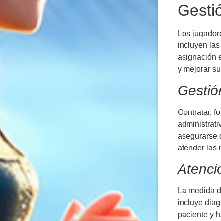
Gesti
Los jugadore
incluyen las
asignación e
y mejorar su
Gestió
Contratar, f
administrat
asegurarse d
atender las
Atenci
La medida de
incluye diag
paciente y h