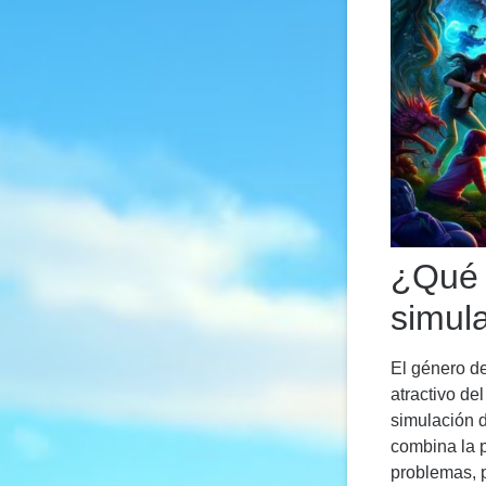
¿Qué 
simul
El género de
atractivo de
simulación d
combina la p
problemas, p