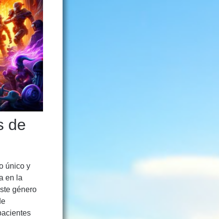
s de
o único y
a en la
Este género
de
pacientes