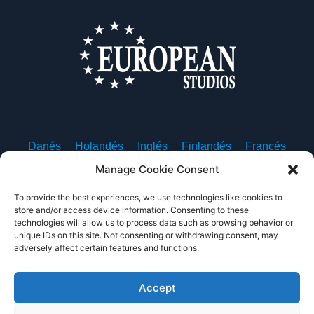
Danés
Holandés
Inglés
Finlandés
Francés
Alemán
Islandés
Italiano
Noruego
Polaco
Manage Cookie Consent
Portugués, Portugal
Español
Sueco
To provide the best experiences, we use technologies like cookies to
store and/or access device information. Consenting to these
technologies will allow us to process data such as browsing behavior or
unique IDs on this site. Not consenting or withdrawing consent, may
adversely affect certain features and functions.
Sobre nosotros
Contacte con nosotros
Política de privacidad
Condiciones de uso
Accept