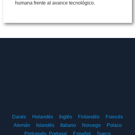
humana frente al avance tecnológico.
Danés
Holandés
Inglés
Finlandés
Francés
Alemán
Islandés
Italiano
Noruego
Polaco
Portugués, Portugal
Español
Sueco