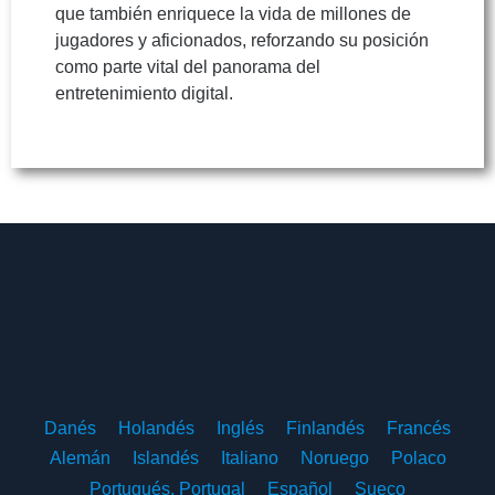
que también enriquece la vida de millones de
jugadores y aficionados, reforzando su posición
como parte vital del panorama del
entretenimiento digital.
Danés
Holandés
Inglés
Finlandés
Francés
Alemán
Islandés
Italiano
Noruego
Polaco
Portugués, Portugal
Español
Sueco