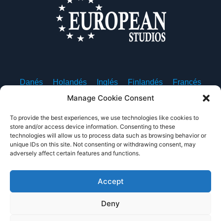
Danés
Holandés
Inglés
Finlandés
Francés
Alemán
Islandés
Italiano
Noruego
Polaco
Manage Cookie Consent
Portugués, Portugal
Español
Sueco
To provide the best experiences, we use technologies like cookies to
store and/or access device information. Consenting to these
technologies will allow us to process data such as browsing behavior or
unique IDs on this site. Not consenting or withdrawing consent, may
adversely affect certain features and functions.
Sobre nosotros
Contacte con nosotros
Política de privacidad
Condiciones de uso
Accept
Deny