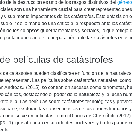
lo de la destrucción es uno de los rasgos distintivos del
géner
ciales son una herramienta crucial para crear representacione
y visualmente impactantes de las catástrofes. Este énfasis en e
suele ir de la mano de una crítica a la respuesta ante las catást
ón de los colapsos gubernamentales y sociales, lo que refleja l
 por la idoneidad de la preparación ante las catástrofes en el 
de películas de catástrofes
s de catástrofes pueden clasificarse en función de la naturaleza
ue representan. Las películas sobre catástrofes naturales, como
an Andreas» (2015), se centran en sucesos como terremotos, h
olcánicas, destacando el poder de la naturaleza y la lucha hu
ontra ella. Las películas sobre catástrofes tecnológicas y provoc
su parte, exploran las consecuencias de los errores humanos y 
s, como se ve en películas como «Diarios de Chernóbil» (2012) 
(2011), que ahondan en accidentes nucleares y brotes pandém
ente.