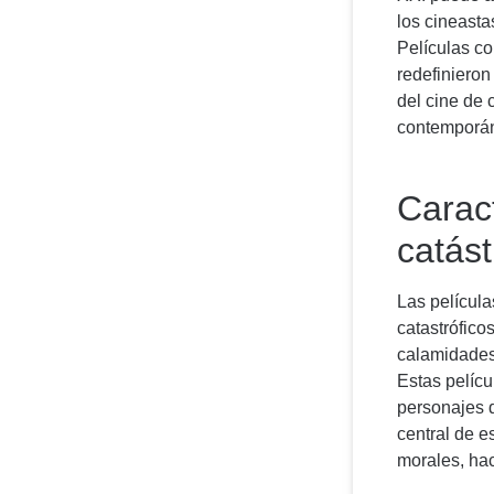
los cineasta
Películas c
redefinieron
del cine de c
contemporán
Caract
catást
Las película
catastrófico
calamidades
Estas pelícu
personajes d
central de e
morales, hac