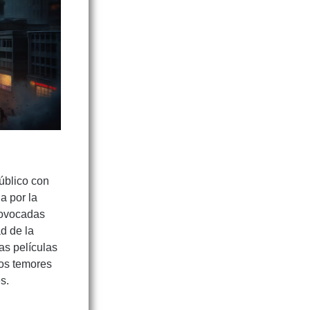
público con
a por la
provocadas
ad de la
las películas
los temores
s.