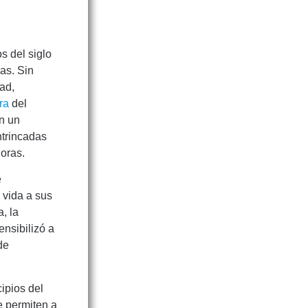
s del siglo
as. Sin
ad,
ra
del
n un
ntrincadas
doras.
e
 vida a sus
, la
ensibilizó a
de
cipios del
e permiten a