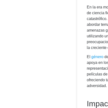
En la era m
de ciencia f
catastrófico
abordar tema
amenazas gl
utilizando u
preocupacion
la creciente
El
género
de
apoya en los
representaci
películas de
ofreciendo t
adversidad.
Impact