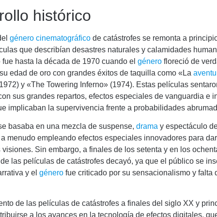
ollo histórico
del
género cinematográfico
de catástrofes se remonta a principio
ículas que describían desastres naturales y calamidades human
 fue hasta la década de 1970 cuando el
género
floreció de verd
su edad de oro con grandes éxitos de taquilla como «La
aventu
1972) y «The Towering Inferno» (1974). Estas películas sentaro
on sus grandes repartos, efectos especiales de vanguardia e i
ue implicaban la supervivencia frente a probabilidades abruma
se basaba en una mezcla de suspense,
drama
y espectáculo d
, a menudo empleando efectos especiales innovadores para dar
s visiones. Sin embargo, a finales de los setenta y en los ochenta
de las películas de catástrofes decayó, ya que el público se ins
arrativa y el
género
fue criticado por su sensacionalismo y falta 
.
ento de las películas de catástrofes a finales del siglo XX y prin
ribuirse a los avances en la tecnología de efectos digitales, qu