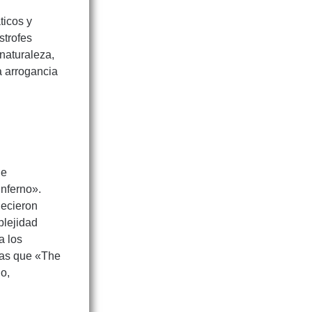
ticos y
strofes
naturaleza,
a arrogancia
de
nferno».
lecieron
plejidad
a los
tras que «The
o,
l