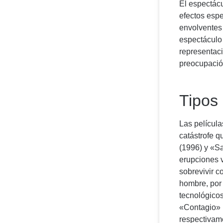
El espectácu
efectos espe
envolventes 
espectáculo 
representaci
preocupación
Tipos 
Las película
catástrofe q
(1996) y «S
erupciones v
sobrevivir c
hombre, por 
tecnológico
«Contagio» 
respectivam