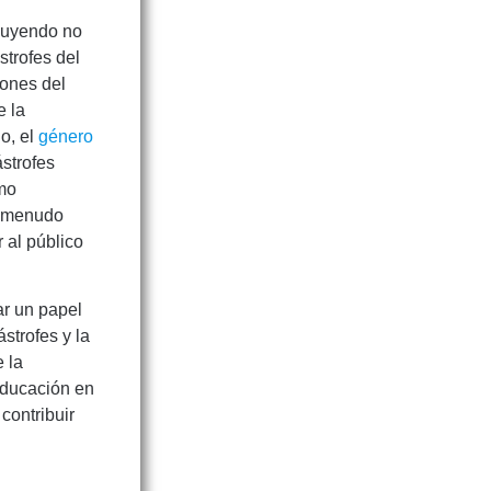
fluyendo no
strofes del
iones del
e la
o, el
género
ástrofes
omo
 a menudo
 al público
ar un papel
strofes y la
e la
educación en
 contribuir