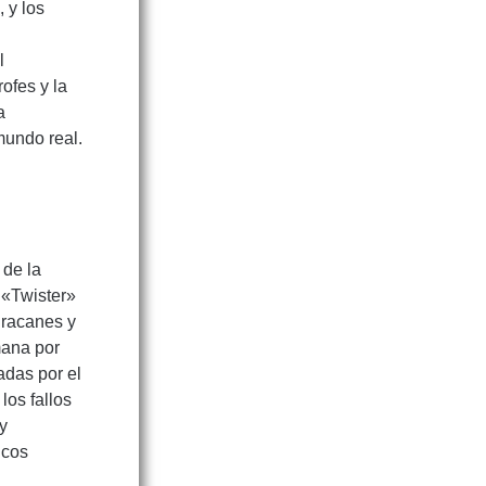
o
, y los
s
l
rofes y la
a
mundo real.
 de la
 «Twister»
uracanes y
mana por
adas por el
los fallos
y
icos