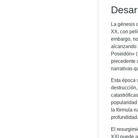
Desarr
La génesis 
XX, con pel
embargo, no
alcanzando 
Poseidón» (
precedente c
narrativas q
Esta época 
destrucción
catastrófica
popularidad 
la fórmula n
profundidad
El resurgimi
XXI puede at