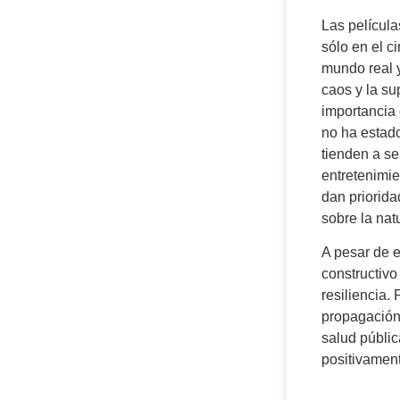
Las película
sólo en el c
mundo real y
caos y la su
importancia 
no ha estado
tienden a se
entretenimie
dan priorida
sobre la nat
A pesar de e
constructivo
resiliencia.
propagación
salud pública
positivament