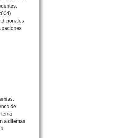
edentes.
2004)
adicionales
cupaciones
emias.
lenco de
l tema
an a dilemas
ad.