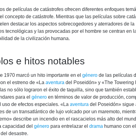
os de películas de catástrofes ofrecen diferentes enfoques temá
 del concepto de catástrofe. Mientras que las películas sobre catá
elen destacar los aspectos sobrecogedores y aterradores de la 
fes tecnológicas y las provocadas por el hombre se centran en l
bilidad de la civilización humana.
los e hitos notables
e 1970 marcó un hito importante en el
género
de las películas 
con el estreno de «La
aventura
del Poseidón» y «The Towering I
las no sólo lograron el éxito de taquilla, sino que también estab
ndares para el
género
en términos de valor de producción, com
el uso de efectos especiales. «La
aventura
del Poseidón» sigue 
es de un transatlántico de lujo volcado por un maremoto, mien
erno» describe un incendio en el rascacielos más alto del mund
a capacidad del
género
para entrelazar el
drama
humano con e
del desastre.