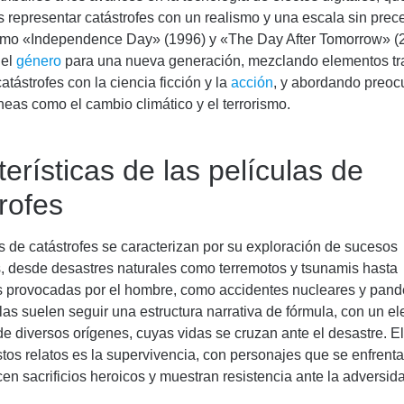
s representar catástrofes con un realismo y una escala sin prec
omo «Independence Day» (1996) y «The Day After Tomorrow» (
 el
género
para una nueva generación, mezclando elementos tr
atástrofes con la ciencia ficción y la
acción
, y abordando preo
eas como el cambio climático y el terrorismo.
erísticas de las películas de
rofes
s de catástrofes se caracterizan por su exploración de sucesos
s, desde desastres naturales como terremotos y tsunamis hasta
 provocadas por el hombre, como accidentes nucleares y pand
las suelen seguir una estructura narrativa de fórmula, con un e
e diversos orígenes, cuyas vidas se cruzan ante el desastre. E
stos relatos es la supervivencia, con personajes que se enfrent
en sacrificios heroicos y muestran resistencia ante la adversid