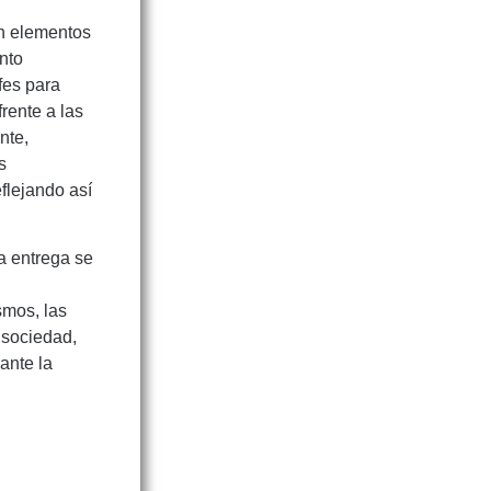
on elementos
nto
ofes para
rente a las
nte,
s
flejando así
a entrega se
smos, las
 sociedad,
ante la